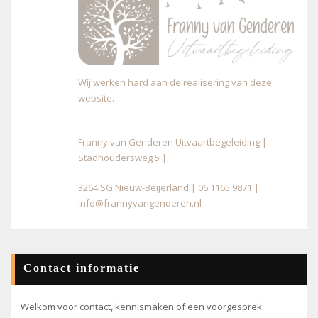
Wij werken hard aan de realisering van deze
website.
Franny van Genderen Uitvaartbegeleiding |
Stadhoudersweg 5 |
3264 SG Nieuw-Beijerland | 06 1165 9871 |
info@frannyvangenderen.nl
Contact informatie
Welkom voor contact, kennismaken of een voorgesprek.