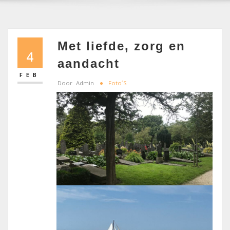
Met liefde, zorg en
4
aandacht
FEB
Door
Admin
Foto´s